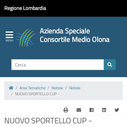
Regione Lombardia
Azienda Speciale
Consortile Medio Olona
Aree Tematiche
Notizie
Notizie
Homepage
NUOVO SPORTELLO CUP -
NUOVO SPORTELLO CUP -