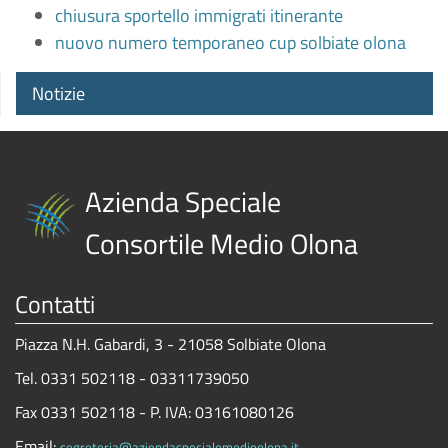
chiusura sportello immigrati itinerante
nuovo numero temporaneo cup solbiate olona
Notizie
Azienda Speciale
Consortile Medio Olona
Contatti
Piazza N.H. Gabardi, 3 - 21058 Solbiate Olona
Tel. 0331 502118 - 03311739050
Fax 0331 502118 - P. IVA: 03161080126
Email:
segreteria@aziendaspecialemedioolona.it