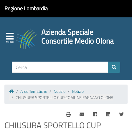
Regione Lombardia
Azienda Speciale
Consortile Medio Olona
Aree Tematiche
Notizie
Notizie
Homepage
CHIUSURA SPORTELLO CUP COMUNE FAGNANO OLONA
CHIUSURA SPORTELLO CUP