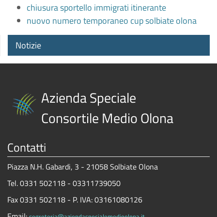
chiusura sportello immigrati itinerante
nuovo numero temporaneo cup solbiate olona
Notizie
Azienda Speciale
Consortile Medio Olona
Contatti
Piazza N.H. Gabardi, 3 - 21058 Solbiate Olona
Tel. 0331 502118 - 03311739050
Fax 0331 502118 - P. IVA: 03161080126
Email:
segreteria@aziendaspecialemedioolona.it