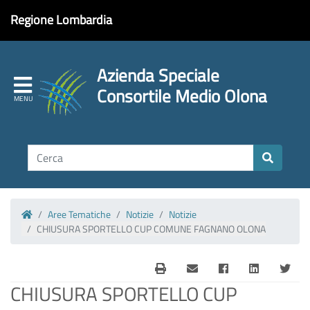
Regione Lombardia
Azienda Speciale
Consortile Medio Olona
Aree Tematiche
Notizie
Notizie
Homepage
CHIUSURA SPORTELLO CUP COMUNE FAGNANO OLONA
CHIUSURA SPORTELLO CUP