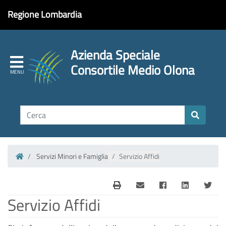
Regione Lombardia
Azienda Speciale
Consortile Medio Olona
Servizi Minori e Famiglia
Servizio Affidi
Homepage
Servizio Affidi