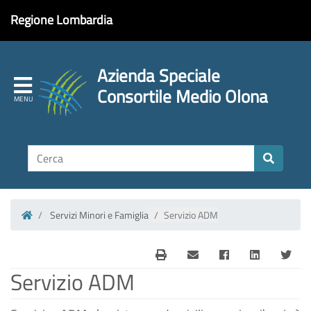
Regione Lombardia
Azienda Speciale
Consortile Medio Olona
Servizi Minori e Famiglia
Servizio ADM
Homepage
Servizio ADM