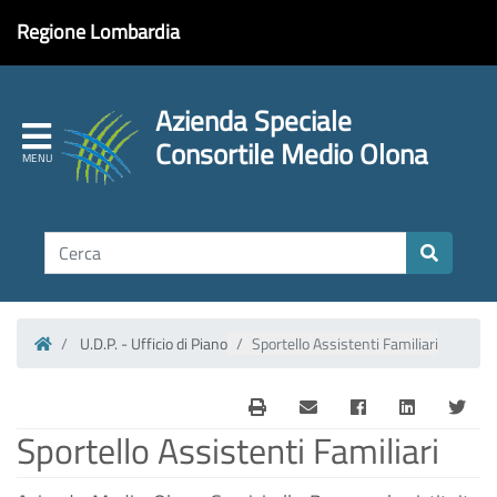
Regione Lombardia
Azienda Speciale
Consortile Medio Olona
U.D.P. - Ufficio di Piano
Sportello Assistenti Familiari
Homepage
Sportello Assistenti Familiari