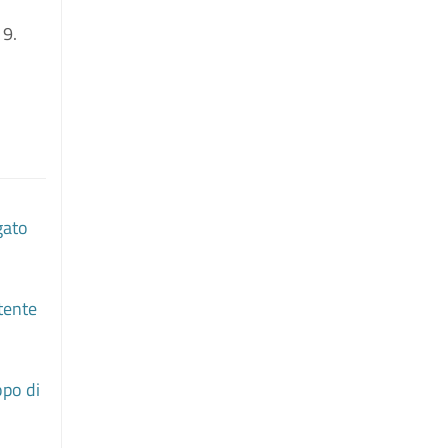
19.
gato
stente
opo di