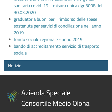
sanitaria covid-19 – misura unica dgr 3008 del
30.03.2020
graduatoria buoni per il rimborso delle spese
sostenute per servizi di conciliazione nell'anno
2019
fondo sociale regionale - anno 2019
bando di accreditamento servizio di trasporto
sociale
Notizie
Azienda Speciale
Consortile Medio Olona