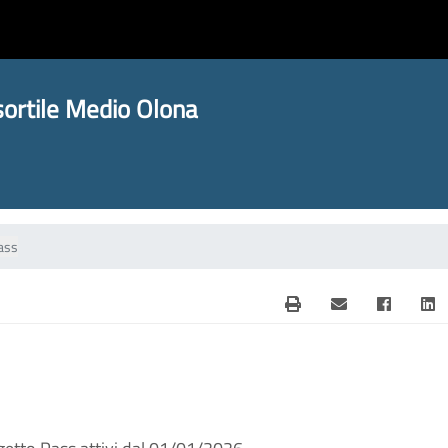
ortile Medio Olona
pass