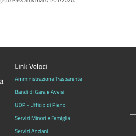
getto Pass attivi dal 01/01/2026.
Link Veloci
a
Amministrazione Trasparente
Bandi di Gara e Avvisi
UDP - Ufficio di Piano
Servizi Minori e Famiglia
Servizi Anziani