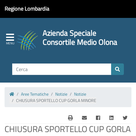
Regione Lombardia
Azienda Speciale
Consortile Medio Olona
Aree Tematiche
Notizie
Notizie
Homepage
CHIUSURA SPORTELLO CUP GORLA MINORE
CHIUSURA SPORTELLO CUP GORLA